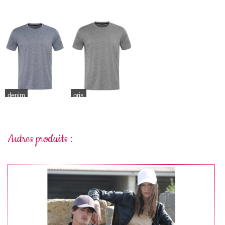
denim
gris
Autres produits :