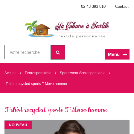
|
02 43 393 810
Contact
Menu
/
/
/
Accueil
Ecoresponsable
Sportswear écoresponsable
T-shirt recycled sports T-Move homme
T-shirt recycled sports T-Move homme
NOUVEAU