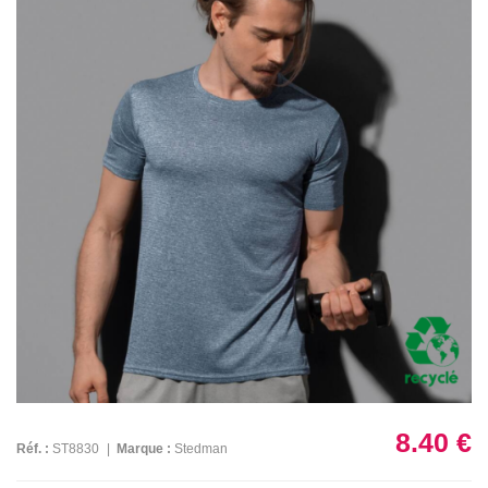
8.40 €
Réf. :
ST8830
|
Marque :
Stedman