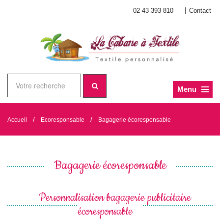
|
02 43 393 810
Contact
Menu
/
/
Accueil
Ecoresponsable
Bagagerie écoresponsable
Bagagerie écoresponsable
Personnalisation bagagerie publicitaire
écoresponsable