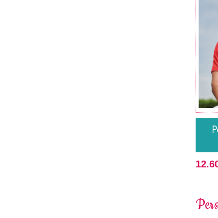
P
12.6
Pers