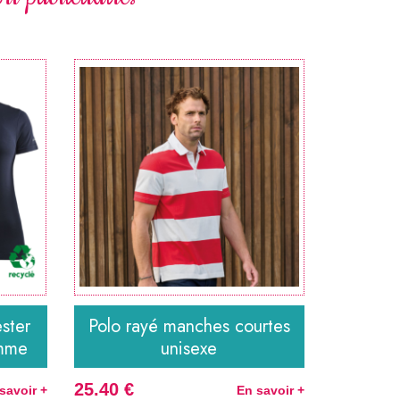
ester
Polo rayé manches courtes
emme
unisexe
25.40 €
savoir +
En savoir +