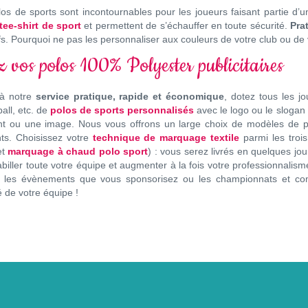
os de sports sont incontournables pour les joueurs faisant partie d’un
tee-shirt de sport
et permettent de s’échauffer en toute sécurité.
Pra
ifs. Pourquoi ne pas les personnaliser aux couleurs de votre club ou de
z vos polos 100% Polyester publicitaires
à notre
service pratique, rapide et économique
, dotez tous les jo
all, etc. de
polos de sports personnalisés
avec le logo ou le slogan
nt ou une image. Nous vous offrons un large choix de modèles de po
nts. Choisissez votre
technique de marquage textile
parmi les trois
et
marquage à chaud polo sport
) : vous serez livrés en quelques jou
biller toute votre équipe et augmenter à la fois votre professionnalism
r les évènements que vous sponsorisez ou les championnats et comp
té de votre équipe !