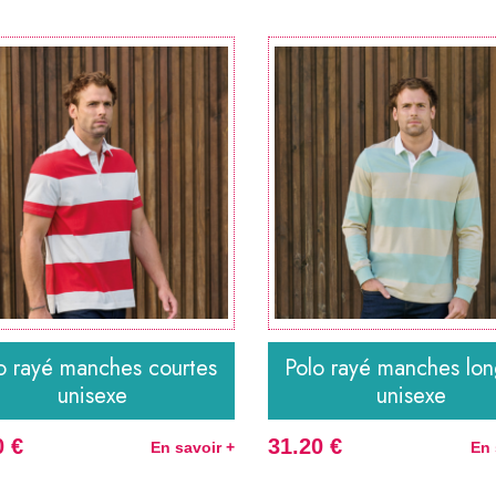
o rayé manches courtes
Polo rayé manches lo
unisexe
unisexe
0 €
31.20 €
En savoir +
En 