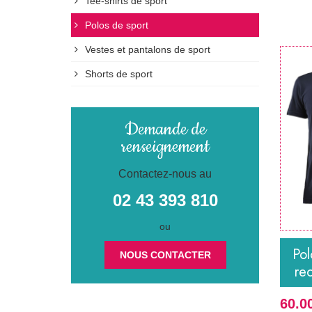
Tee-shirts de sport
Polos de sport
Vestes et pantalons de sport
Shorts de sport
Demande de
renseignement
Contactez-nous au
02 43 393 810
ou
Pol
NOUS CONTACTER
re
60.0