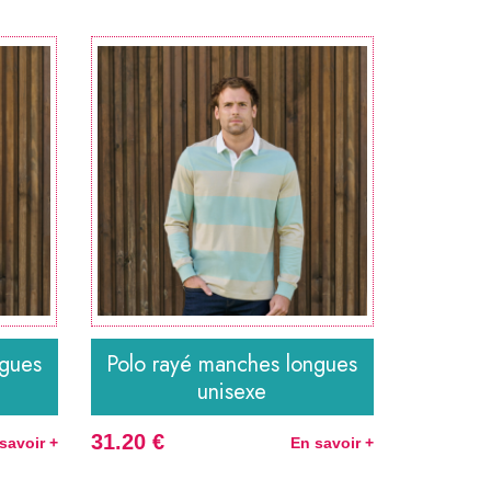
ngues
Polo rayé manches longues
unisexe
31.20 €
savoir +
En savoir +