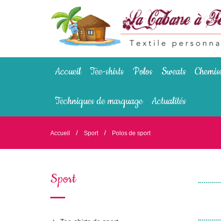
Accueil
Tee-shirts
Polos
Sweats
Chemis
Techniques de marquage
Actualités
/
/
Accueil
Sport
Polos de sport
Sport