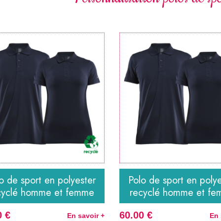
o de sport en polyester
Polo de sport en poly
cyclé homme et femme
recyclé homme et f
0 €
60.00 €
En savoir +
En 