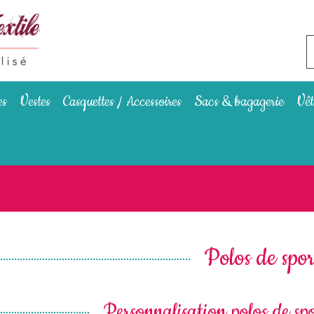
es
Vestes
Casquettes / Accessoires
Sacs & bagagerie
Vêt
Polos de spor
Personnalisation polos de spo