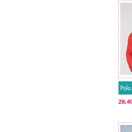
Polo
28.4