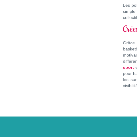
Les pol
simple
collect
Crée
Grâce 
basketb
motiva
différe
sport
pour ha
les su
visibili