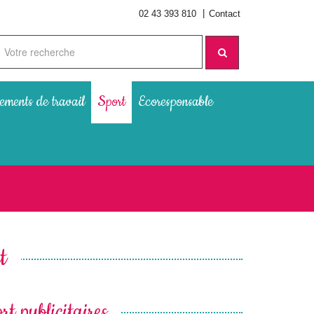
|
02 43 393 810
Contact
ements de travail
Sport
Ecoresponsable
t
rt publicitaires