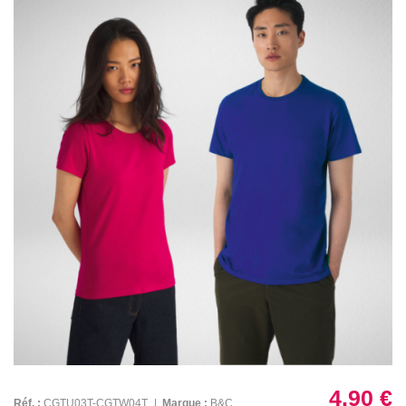
4.90 €
Réf. :
CGTU03T-CGTW04T
|
Marque :
B&C