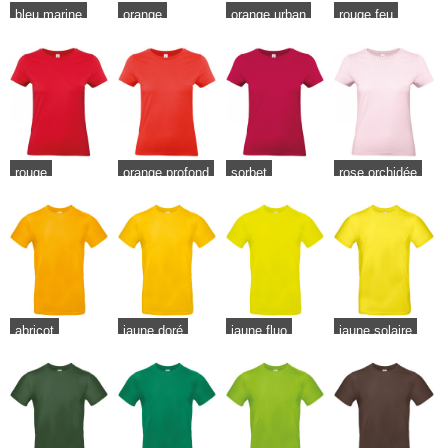
bleu marine
orange
orange urban
rouge feu
rouge
orange profond
sorbet
rose orchidée
abricot
jaune doré
jaune fluo
jaune solaire