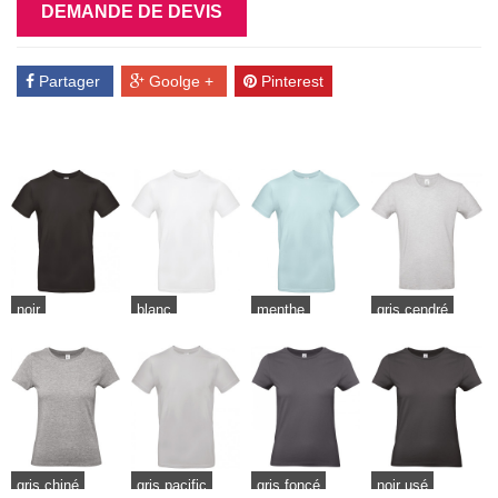
DEMANDE DE DEVIS
Partager
Goolge +
Pinterest
noir
blanc
menthe
gris cendré
gris chiné
gris pacific
gris foncé
noir usé