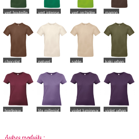
vert bouteille
vert intense
vert orchidée
marron
chocolat
naturel
sable
kaki urban
bordeaux
lila millenial
violet lumineux
violet urban
Autres produits :