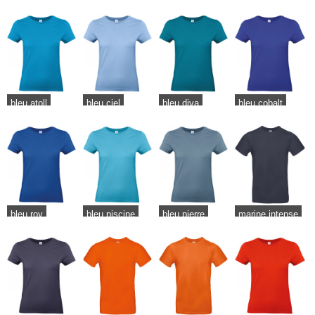
bleu atoll
bleu ciel
bleu diva
bleu cobalt
bleu roy
bleu piscine
bleu pierre
marine intense