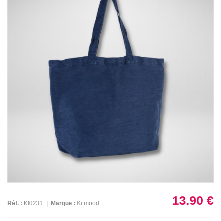
13.90 €
Réf. :
KI0231
|
Marque :
Ki.mood