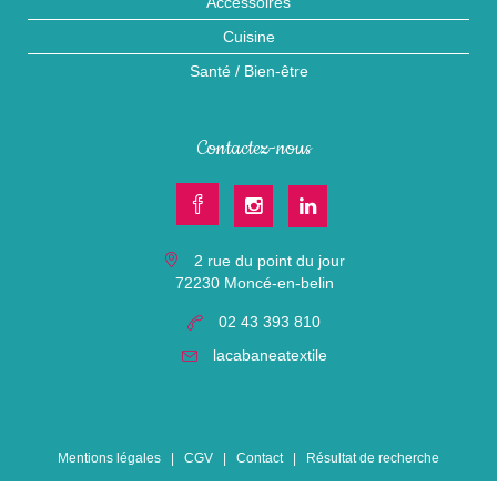
Accessoires
Cuisine
Santé / Bien-être
Contactez-nous
2 rue du point du jour
72230 Moncé-en-belin
02 43 393 810
lacabaneatextile
Mentions légales
|
CGV
|
Contact
|
Résultat de recherche
© Copyright
2026
. Tous droits réservés -
www.kocka.fr