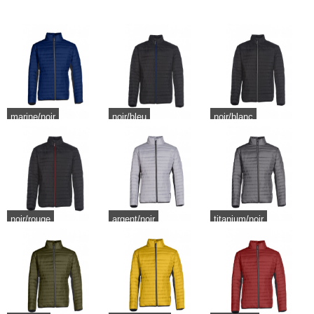
marine/noir
noir/bleu
noir/blanc
noir/rouge
argent/noir
titanium/noir