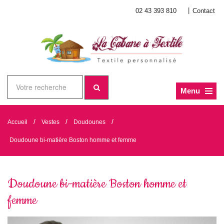
|
02 43 393 810
Contact
Menu
/
/
/
Accueil
Vestes
Doudounes
Doudoune bi-matière Boston homme et femme
Doudoune bi-matière Boston homme et
femme