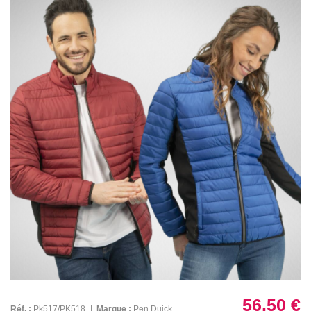
56.50 €
Réf. :
Pk517/PK518
|
Marque :
Pen Duick