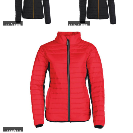
noir/jaune
noir/orange
rogue/noir