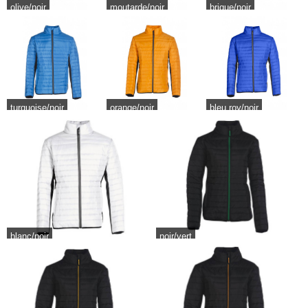
olive/noir
moutarde/noir
brique/noir
turquoise/noir
orange/noir
bleu roy/noir
blanc/noir
noir/vert