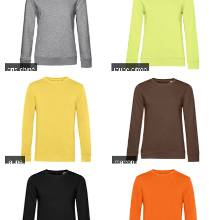
gris chiné
jaune citron
jaune
marron