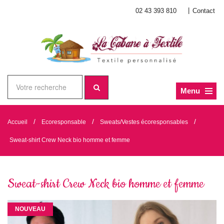
|
02 43 393 810
Contact
Menu
/
/
/
Accueil
Ecoresponsable
Sweats/Vestes écoresponsables
Sweat-shirt Crew Neck bio homme et femme
Sweat-shirt Crew Neck bio homme et femme
NOUVEAU