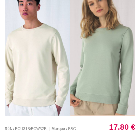
17.80 €
Réf. :
BCU31B/BCW32B
|
Marque :
B&C