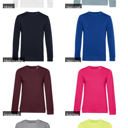
blanc
bleu ciel
bleu marine
bleu roy
bordeaux
fuschia