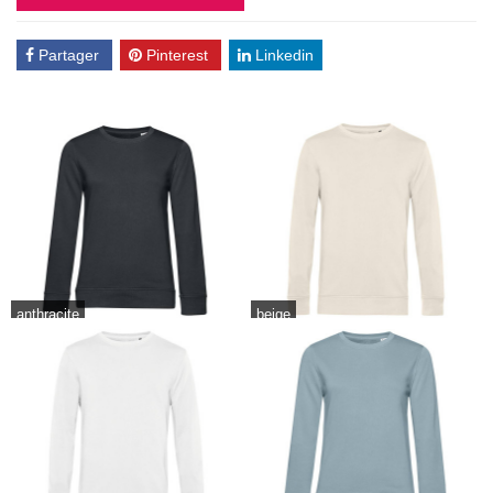
Partager
Pinterest
Linkedin
anthracite
beige