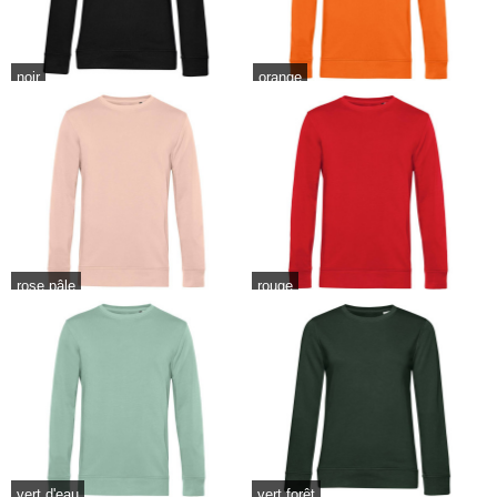
noir
orange
rose pâle
rouge
vert d'eau
vert forêt